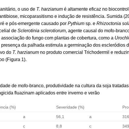
anitário, o uso de
T. harzianum
é altamente eficaz no biocontro
tibiose, micoparasitismo e indução de resistência. Sumida (2
pré e pós-emergente causado por
Pythium
sp. e
Rhizoctonia sol
celial de
Sclerotinia sclerotiorum
, agente causal do mofo-branc
a associação do fungo com plantas de cobertura, como a
Urochl
e a presença da palhada estimula a germinação dos escleródios 
ivo do
T. harzianum
no produto comercial Trichodermil e reduzi
o (Figura 1).
idade de mofo-branco, produtividade na cultura da soja tratada
ngicida fluazinam aplicados entre inverno e verão
ência (%)
Severidade (%)
Pro
a
56,1
a
316
c
8,8
c
349