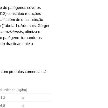
le de patógenos severos
012) constatou reduções
ani
, além de uma inibição
o (Tabela 1). Ademais, Görgen
oa ruziziensis
, otimiza o
do patógeno, tornando-os
ndo drasticamente a
s com produtos comerciais à
dutividade (kg/ha)
4,3
a
6,8
a