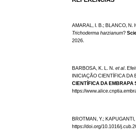
AMARAL, I. B.; BLANCO, N. H
Trichoderma harzianum
?
Sci
2026.
BARBOSA, K. L. N.
et al
. Efe
INICIAÇÃO CIENTÍFICA DA E
CIENTÍFICA DA EMBRAPA 
https://www.alice.cnptia.embr
BROTMAN, Y.; KAPUGANTI, J
https://doi.org/10.1016/j.cub.