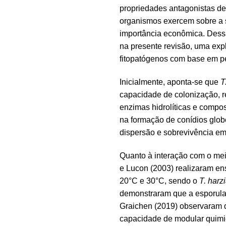
propriedades antagonistas de 
organismos exercem sobre a s
importância econômica. Dess
na presente revisão, uma ex
fitopatógenos com base em pe
Inicialmente, aponta-se que
T
capacidade de colonização, r
enzimas hidrolíticas e compo
na formação de conídios glob
dispersão e sobrevivência em
Quanto à interação com o mei
e Lucon (2003) realizaram ens
20°C e 30°C, sendo o
T. har
demonstraram que a esporula
Graichen (2019) observaram q
capacidade de modular quimic