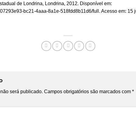
tadual de Londrina, Londrina, 2012. Disponível em:
ems/07293e93-bc21-4aaa-8a1e-518fdd8b11d6/full
. Acesso em: 15 j
io
não será publicado.
Campos obrigatórios são marcados com
*