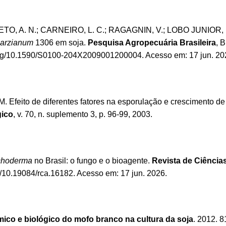
TO, A. N.; CARNEIRO, L. C.; RAGAGNIN, V.; LOBO JUNIOR, M
harzianum
1306 em soja.
Pesquisa Agropecuária Brasileira
, B
.org/10.1590/S0100-204X2009001200004
. Acesso em: 17 jun. 20
. Efeito de diferentes fatores na esporulação e crescimento d
gico
, v. 70, n. suplemento 3, p. 96-99, 2003.
choderma
no Brasil: o fungo e o bioagente.
Revista de Ciência
rg/10.19084/rca.16182
. Acesso em: 17 jun. 2026.
ico e biológico do mofo branco na cultura da soja
. 2012. 8