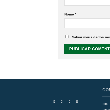
Nome
*
Salvar meus dados nes
CO
Blog
Bibli