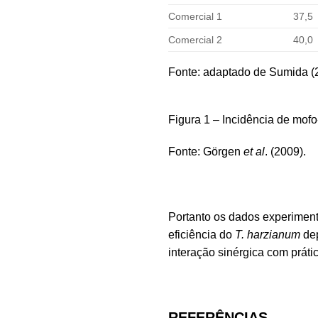
Comercial 1
37,5
Comercial 2
40,0
Fonte: adaptado de Sumida (
Figura 1 – Incidência de mof
Fonte: Görgen
et al
. (2009).
Portanto os dados experiment
eficiência do
T. harzianum
dep
interação sinérgica com práti
REFERÊNCIAS