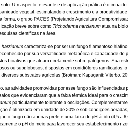
solo. Um aspecto relevante e de aplicação prática é o impacto
anidade vegetal, estimulando o crescimento e a produtividade 
a forma, o grupo PACES (Projetando Agricultura Compromissada
plicação breve sobre como
Trichoderma harzianum
atua na biolo
squisas científicas na área.
. harzianum
caracteriza-se por ser um fungo filamentoso hialino
econhecido por sua versatilidade metabólica e capacidade de
stos bioativos que atuam diretamente sobre patógenos. Sua estr
osos ou subglobosos, dispostos em conidióforos ramificados, o 
 diversos substratos agrícolas (Brotman; Kapuganti; Viterbo, 2
o, as atividades promovidas por esse fungo são influenciadas p
aios que evidenciaram que a faixa térmica ideal para o crescim
zianum
particularmente tolerante a oscilações. Complementarm
ção é otimizada em umidade de 30% e sob condições aeradas,
ue o fungo não apenas prefere uma faixa de pH ácido (4,5 a 6,
amente o pH do meio para favorecer seu estabelecimento rizos