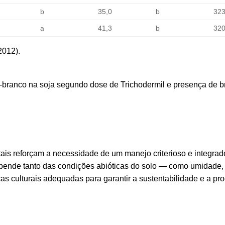
b
35,0
b
323
a
41,3
b
320
2012).
o-branco na soja segundo dose de Trichodermil e presença de b
ais reforçam a necessidade de um manejo criterioso e integra
ende tanto das condições abióticas do solo — como umidade,
cas culturais adequadas para garantir a sustentabilidade e a pr