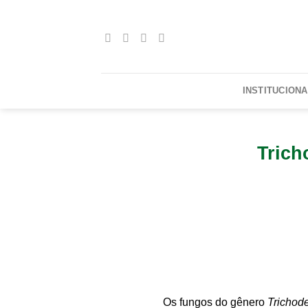
Skip
to
content
INSTITUCIONA
Trich
Os fungos do gênero
Trichod