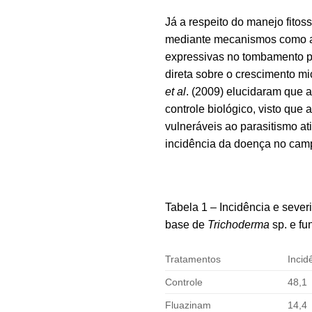
Já a respeito do manejo fitoss
mediante mecanismos como an
expressivas no tombamento 
direta sobre o crescimento mi
et al
. (2009) elucidaram que 
controle biológico, visto qu
vulneráveis ao parasitismo at
incidência da doença no camp
Tabela 1 – Incidência e sever
base de
Trichoderma
sp. e fu
Tratamentos
Incid
Controle
48,1
Fluazinam
14,4