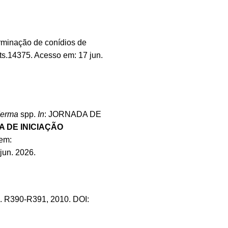
rminação de conídios de
nts.14375
. Acesso em: 17 jun.
derma
spp.
In
: JORNADA DE
 DE INICIAÇÃO
 em:
jun. 2026.
, p. R390-R391, 2010. DOI: