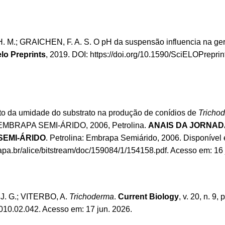
. M.; GRAICHEN, F. A. S. O pH da suspensão influencia na ge
elo Preprints
, 2019. DOI:
https://doi.org/10.1590/SciELOPrepri
ito da umidade do substrato na produção de conídios de
Tricho
MBRAPA SEMI-ÁRIDO, 2006, Petrolina.
ANAIS DA JORNADA
SEMI-ÁRIDO
. Petrolina: Embrapa Semiárido, 2006. Disponível
apa.br/alice/bitstream/doc/159084/1/154158.pdf
. Acesso em: 16 
. G.; VITERBO, A.
Trichoderma
.
Current Biology
, v. 20, n. 9
2010.02.042
. Acesso em: 17 jun. 2026.