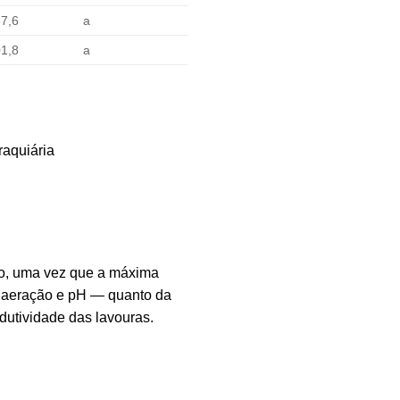
7,6
a
1,8
a
raquiária
do, uma vez que a máxima
 aeração e pH — quanto da
odutividade das lavouras.