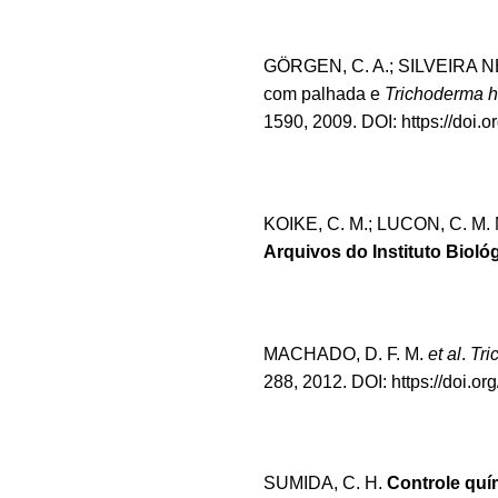
GÖRGEN, C. A.; SILVEIRA NE
com palhada e
Trichoderma 
1590, 2009. DOI:
https://doi
KOIKE, C. M.; LUCON, C. M. M
Arquivos do Instituto Bioló
MACHADO, D. F. M.
et al
.
Tri
288, 2012. DOI:
https://doi.o
SUMIDA, C. H.
Controle quím