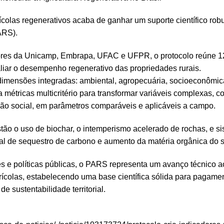
ícolas regenerativos acaba de ganhar um suporte científico robu
ARS).
res da Unicamp, Embrapa, UFAC e UFPR, o protocolo reúne 124
aliar o desempenho regenerativo das propriedades rurais.
imensões integradas: ambiental, agropecuária, socioeconômica
iza métricas multicritério para transformar variáveis complexas,
usão social, em parâmetros comparáveis e aplicáveis a campo.
stão o uso de biochar, o intemperismo acelerado de rochas, e si
al de sequestro de carbono e aumento da matéria orgânica do s
es e políticas públicas, o PARS representa um avanço técnico a
ícolas, estabelecendo uma base científica sólida para pagamen
e sustentabilidade territorial.