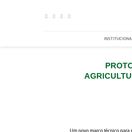
Skip
to
content
INSTITUCIONA
PROTO
AGRICULTU
Um novo marco técnico para m