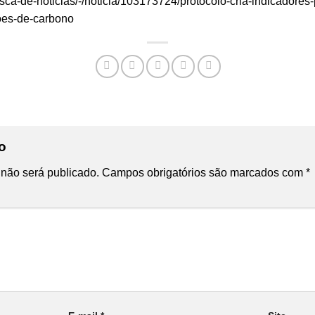
ca-de-noticias/-/noticia/103173724/protocolo-cria-indicadores-
oes-de-carbono
io
não será publicado.
Campos obrigatórios são marcados com
*