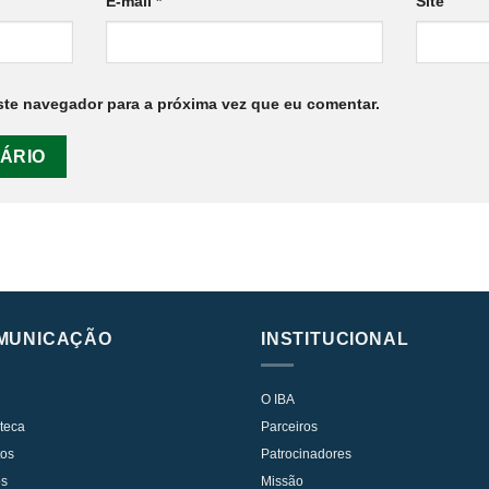
E-mail
*
Site
te navegador para a próxima vez que eu comentar.
MUNICAÇÃO
INSTITUCIONAL
O IBA
oteca
Parceiros
tos
Patrocinadores
os
Missão