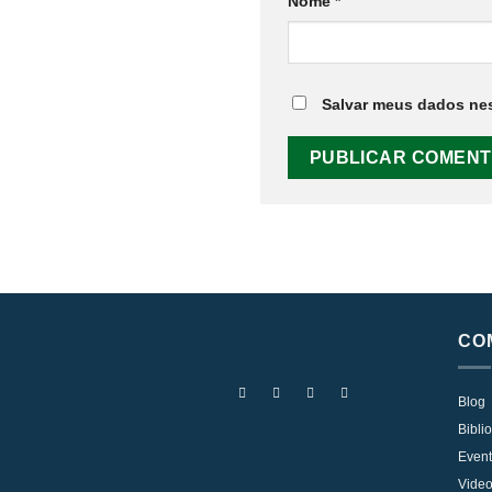
Nome
*
Salvar meus dados nes
CO
Blog
Bibli
Even
Vide