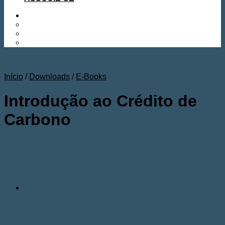
Início
/
Downloads
/
E-Books
Introdução ao Crédito de
Carbono