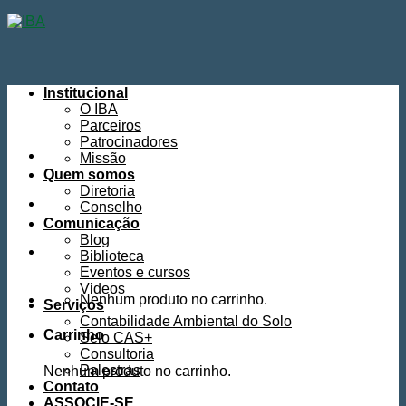
Skip
to
content
Institucional
O IBA
Parceiros
Patrocinadores
Missão
Quem somos
Diretoria
Conselho
Comunicação
Blog
Biblioteca
Eventos e cursos
Videos
Nenhum produto no carrinho.
Serviços
Contabilidade Ambiental do Solo
Carrinho
Selo CAS+
Consultoria
Palestras
Nenhum produto no carrinho.
Contato
ASSOCIE-SE