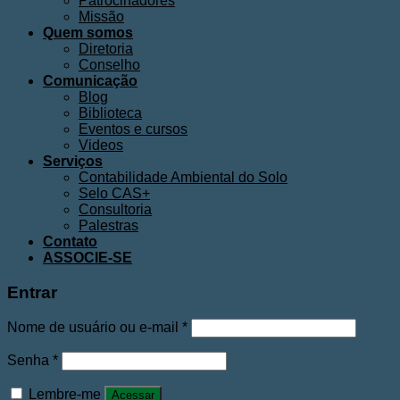
Patrocinadores
Missão
Quem somos
Diretoria
Conselho
Comunicação
Blog
Biblioteca
Eventos e cursos
Videos
Serviços
Contabilidade Ambiental do Solo
Selo CAS+
Consultoria
Palestras
Contato
ASSOCIE-SE
Entrar
Nome de usuário ou e-mail
*
Senha
*
Lembre-me
Acessar