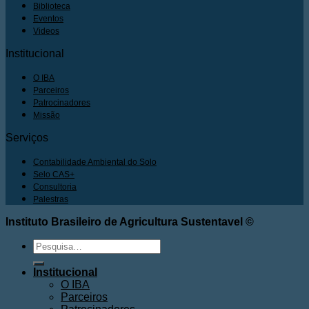
Biblioteca
Eventos
Videos
Institucional
O IBA
Parceiros
Patrocinadores
Missão
Serviços
Contabilidade Ambiental do Solo
Selo CAS+
Consultoria
Palestras
Instituto Brasileiro de Agricultura Sustentavel ©
Pesquisar
por:
Institucional
O IBA
Parceiros