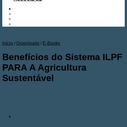
Início
/
Downloads
/
E-Books
Benefícios do Sistema ILPF
PARA A Agricultura
Sustentável