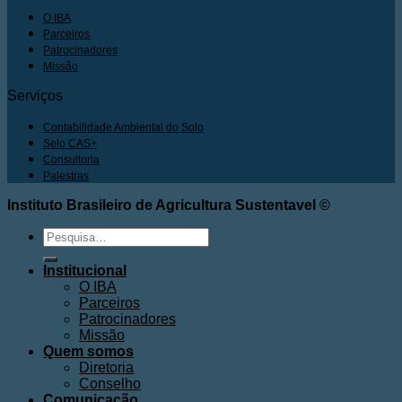
O IBA
Parceiros
Patrocinadores
Missão
Serviços
Contabilidade Ambiental do Solo
Selo CAS+
Consultoria
Palestras
Instituto Brasileiro de Agricultura Sustentavel ©
Pesquisar
por:
Institucional
O IBA
Parceiros
Patrocinadores
Missão
Quem somos
Diretoria
Conselho
Comunicação