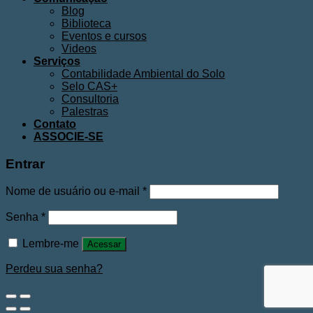
Blog
Biblioteca
Eventos e cursos
Videos
Serviços
Contabilidade Ambiental do Solo
Selo CAS+
Consultoria
Palestras
Contato
ASSOCIE-SE
Entrar
Nome de usuário ou e-mail
*
Senha
*
Lembre-me
Acessar
Perdeu sua senha?