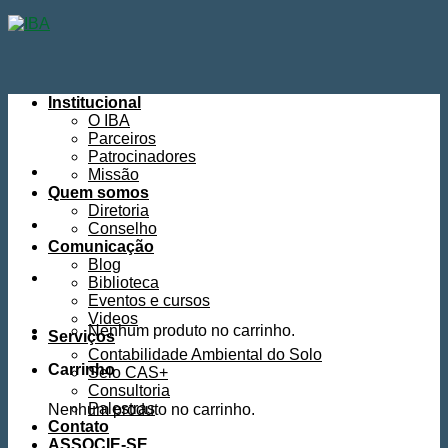
Skip
to
content
Institucional
O IBA
Parceiros
Patrocinadores
Missão
Quem somos
Diretoria
Conselho
Comunicação
Blog
Biblioteca
Eventos e cursos
Videos
Nenhum produto no carrinho.
Serviços
Contabilidade Ambiental do Solo
Carrinho
Selo CAS+
Consultoria
Palestras
Nenhum produto no carrinho.
Contato
ASSOCIE-SE