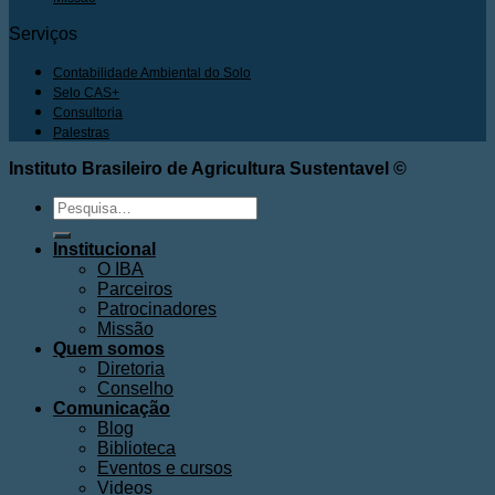
Serviços
Contabilidade Ambiental do Solo
Selo CAS+
Consultoria
Palestras
Instituto Brasileiro de Agricultura Sustentavel ©
Pesquisar
por:
Institucional
O IBA
Parceiros
Patrocinadores
Missão
Quem somos
Diretoria
Conselho
Comunicação
Blog
Biblioteca
Eventos e cursos
Videos