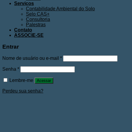
Serviços
Contabilidade Ambiental do Solo
Selo CAS+
Consultoria
Palestras
Contato
ASSOCIE-SE
Entrar
Nome de usuário ou e-mail
*
Senha
*
Lembre-me
Acessar
Perdeu sua senha?