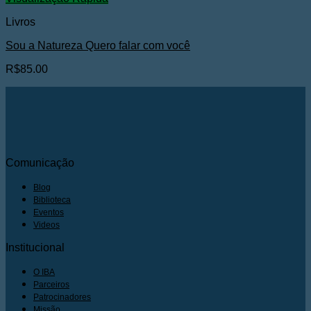
Livros
Sou a Natureza Quero falar com você
R$
85.00
Comunicação
Blog
Biblioteca
Eventos
Videos
Institucional
O IBA
Parceiros
Patrocinadores
Missão