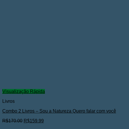
Visualização Rápida
Livros
Combo 2 Livros – Sou a Natureza Quero falar com você
O
O
R$
170.00
R$
159.99
preço
preço