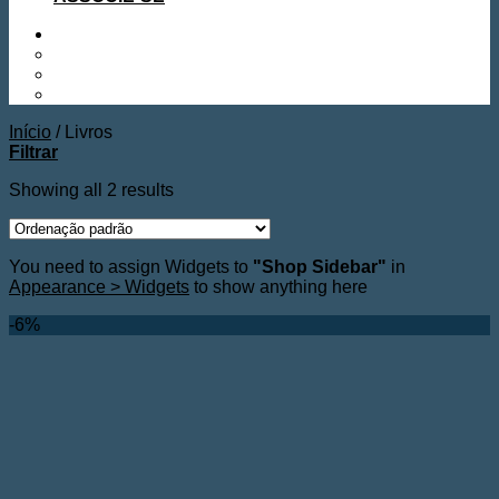
Início
/
Livros
Filtrar
Showing all 2 results
You need to assign Widgets to
"Shop Sidebar"
in
Appearance > Widgets
to show anything here
-6%