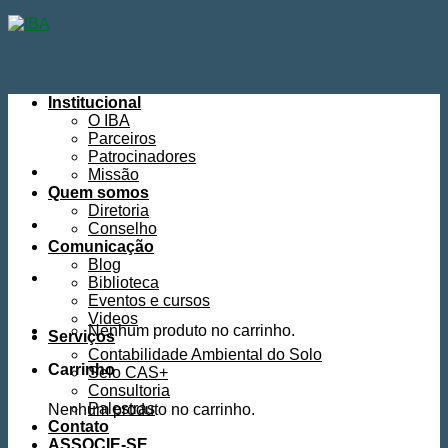
Skip
to
content
Institucional
O IBA
Parceiros
Patrocinadores
Missão
Quem somos
Diretoria
Conselho
Comunicação
Blog
Biblioteca
Eventos e cursos
Videos
Nenhum produto no carrinho.
Serviços
Contabilidade Ambiental do Solo
Carrinho
Selo CAS+
Consultoria
Palestras
Nenhum produto no carrinho.
Contato
ASSOCIE-SE