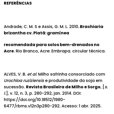
REFERÊNCIAS
Andrade, C. M. S e Assis, G. M. L. 2010
. Brachiaria
brizantha cv. Piatã: gramínea
recomendada para solos bem-drenados no
Acre
. Rio Branco, Acre: Embrapa. circular técnica.
ALVES, V. B.
et al
. Milho safrinha consorciado com
Urochloa ruziziensis
e produtividade da soja em
sucessão.
Revista Brasileira de Milho e Sorgo
, [
s.
l.
], v. 12, n. 3, p. 280-292, jan. 2014. DOI:
https://doi.org/10.18512/1980-
6477/rbms.v12n3p280-292
. Acesso: 1 abr. 2025.