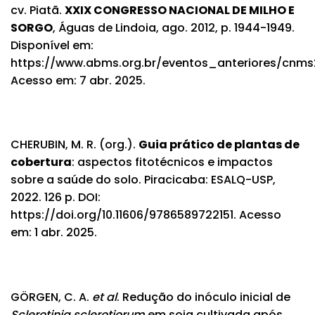
cv. Piatã.
XXIX CONGRESSO NACIONAL DE MILHO E
SORGO
, Águas de Lindoia, ago. 2012, p. 1944-1949.
Disponível em:
https://www.abms.org.br/eventos_anteriores/cnms
Acesso em: 7 abr. 2025.
CHERUBIN, M. R. (org.).
Guia prático de plantas de
cobertura
: aspectos fitotécnicos e impactos
sobre a saúde do solo. Piracicaba: ESALQ-USP,
2022. 126 p. DOI:
https://doi.org/10.11606/9786589722151
. Acesso
em: 1 abr. 2025.
GÖRGEN, C. A.
et al
. Redução do inóculo inicial de
Sclerotinia sclerotiorum
em soja cultivada após