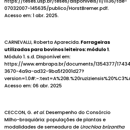
https://teses.usp.br/teses/disponiveis/11/11136/tde-
07032007-145635/publico/HorstBremer.pdf
.
Acesso em: 1 abr. 2025.
CARNEVALLI, Roberta Aparecida.
Forrageiras
utilizadas para bovinos leiteiros: módulo 1
.
Módulo 1. s.d. Disponível em:
https://www.embrapa.br/documents/1354377/174340
3670-4a9a-ad32-9ba5f2001d27?
version=1.0#:~:text=A%20B.%20ruziziensis%20%
Acesso em: 06 abr. 2025
CECCON, G.
et al
. Desempenho do Consórcio
Milho-braquiária: populações de plantas e
modalidades de semeadura de
Urochloa brizantha