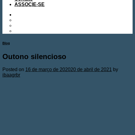
ASSOCIE-SE
Blog
Outono silencioso
Posted on
16 de março de 2020
20 de abril de 2021
by
ibaagrbr