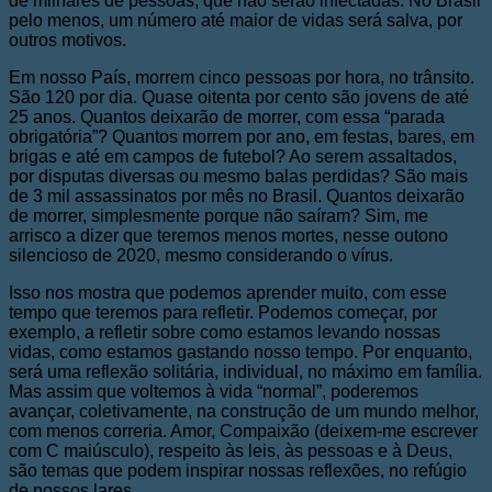
de milhares de pessoas, que não serão infectadas. No Brasil
pelo menos, um número até maior de vidas será salva, por
outros motivos.
Em nosso País, morrem cinco pessoas por hora, no trânsito.
São 120 por dia. Quase oitenta por cento são jovens de até
25 anos. Quantos deixarão de morrer, com essa “parada
obrigatória”? Quantos morrem por ano, em festas, bares, em
brigas e até em campos de futebol? Ao serem assaltados,
por disputas diversas ou mesmo balas perdidas? São mais
de 3 mil assassinatos por mês no Brasil. Quantos deixarão
de morrer, simplesmente porque não saíram? Sim, me
arrisco a dizer que teremos menos mortes, nesse outono
silencioso de 2020, mesmo considerando o vírus.
Isso nos mostra que podemos aprender muito, com esse
tempo que teremos para refletir. Podemos começar, por
exemplo, a refletir sobre como estamos levando nossas
vidas, como estamos gastando nosso tempo. Por enquanto,
será uma reflexão solitária, individual, no máximo em família.
Mas assim que voltemos à vida “normal”, poderemos
avançar, coletivamente, na construção de um mundo melhor,
com menos correria. Amor, Compaixão (deixem-me escrever
com C maiúsculo), respeito às leis, às pessoas e à Deus,
são temas que podem inspirar nossas reflexões, no refúgio
de nossos lares.