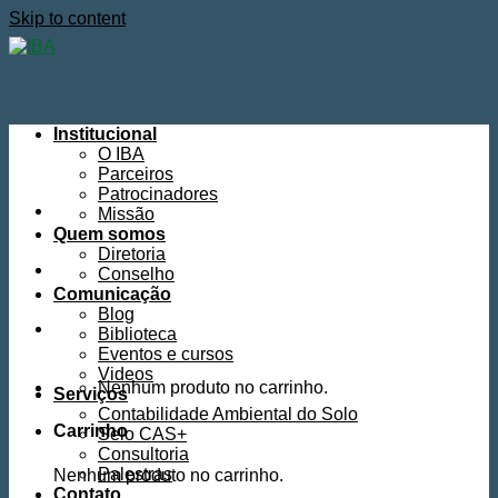
Skip to content
Institucional
O IBA
Parceiros
Patrocinadores
Missão
Quem somos
Diretoria
Conselho
Comunicação
Blog
Biblioteca
Eventos e cursos
Videos
Nenhum produto no carrinho.
Serviços
Contabilidade Ambiental do Solo
Carrinho
Selo CAS+
Consultoria
Palestras
Nenhum produto no carrinho.
Contato