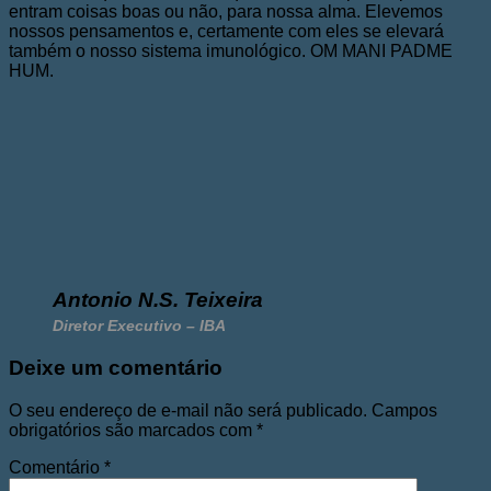
entram coisas boas ou não, para nossa alma. Elevemos
nossos pensamentos e, certamente com eles se elevará
também o nosso sistema imunológico. OM MANI PADME
HUM.
Antonio N.S. Teixeira
Diretor Executivo – IBA
Deixe um comentário
O seu endereço de e-mail não será publicado.
Campos
obrigatórios são marcados com
*
Comentário
*