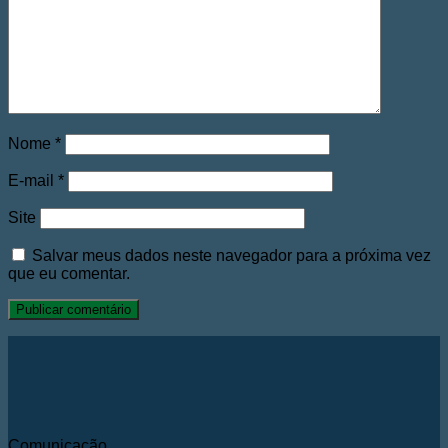
Nome
*
E-mail
*
Site
Salvar meus dados neste navegador para a próxima vez
que eu comentar.
Comunicação