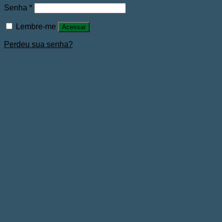
Senha
*
Lembre-me
Acessar
Perdeu sua senha?