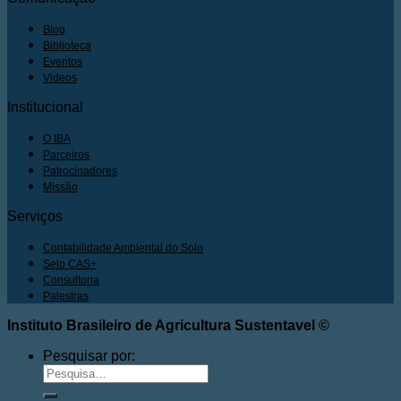
Blog
Biblioteca
Eventos
Videos
Institucional
O IBA
Parceiros
Patrocinadores
Missão
Serviços
Contabilidade Ambiental do Solo
Selo CAS+
Consultoria
Palestras
Instituto Brasileiro de Agricultura Sustentavel ©
Pesquisar por: