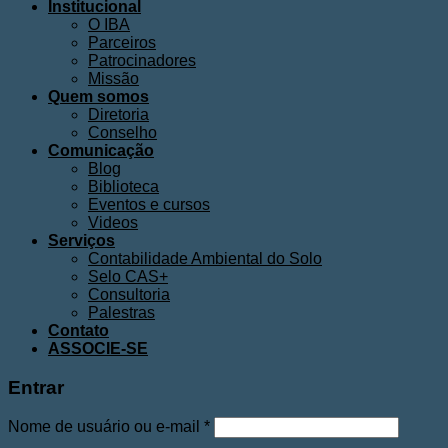
Institucional
O IBA
Parceiros
Patrocinadores
Missão
Quem somos
Diretoria
Conselho
Comunicação
Blog
Biblioteca
Eventos e cursos
Videos
Serviços
Contabilidade Ambiental do Solo
Selo CAS+
Consultoria
Palestras
Contato
ASSOCIE-SE
Entrar
Nome de usuário ou e-mail
*