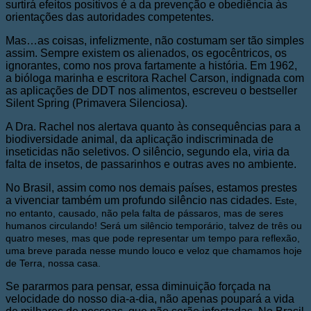
surtirá efeitos positivos é a da prevenção e obediência às
orientações das autoridades competentes.
Mas…as coisas, infelizmente, não costumam ser tão simples
assim. Sempre existem os alienados, os egocêntricos, os
ignorantes, como nos prova fartamente a história. Em 1962,
a bióloga marinha e escritora Rachel Carson, indignada com
as aplicações de DDT nos alimentos, escreveu o bestseller
Silent Spring (Primavera Silenciosa).
A Dra. Rachel nos alertava quanto às consequências para a
biodiversidade animal, da aplicação indiscriminada de
inseticidas não seletivos. O silêncio, segundo ela, viria da
falta de insetos, de passarinhos e outras aves no ambiente.
No Brasil, assim como nos demais países, estamos prestes
a vivenciar também um profundo silêncio nas cidades.
Este,
no entanto, causado, não pela falta de pássaros, mas de seres
humanos circulando! Será um silêncio temporário, talvez de três ou
quatro meses, mas que pode representar um tempo para reflexão,
uma breve parada nesse mundo louco e veloz que chamamos hoje
de Terra, nossa casa.
Se pararmos para pensar, essa diminuição forçada na
velocidade do nosso dia-a-dia, não apenas poupará a vida