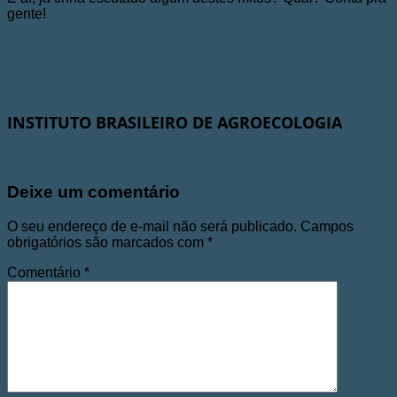
gente!
INSTITUTO BRASILEIRO DE AGROECOLOGIA
Deixe um comentário
O seu endereço de e-mail não será publicado.
Campos
obrigatórios são marcados com
*
Comentário
*