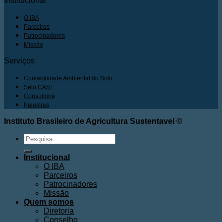
Institucional
O IBA
Parceiros
Patrocinadores
Missão
Serviços
Contabilidade Ambiental do Solo
Selo CAS+
Consultoria
Palestras
Instituto Brasileiro de Agricultura Sustentavel ©
Pesquisar
por:
Institucional
O IBA
Parceiros
Patrocinadores
Missão
Quem somos
Diretoria
Conselho