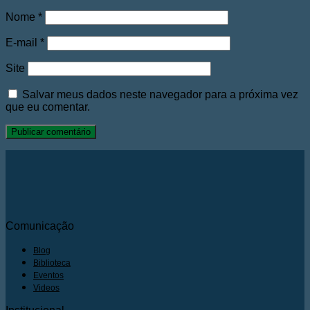
Nome
*
E-mail
*
Site
Salvar meus dados neste navegador para a próxima vez
que eu comentar.
Comunicação
Blog
Biblioteca
Eventos
Videos