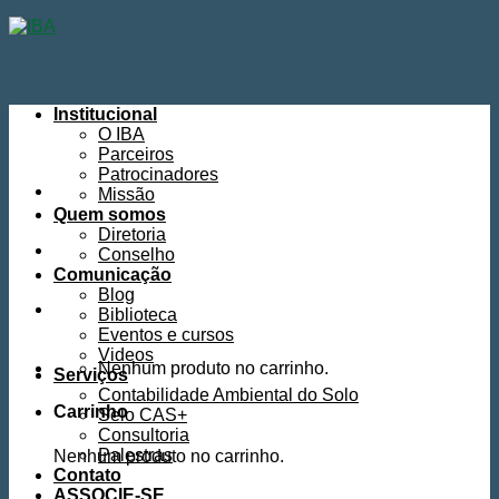
Skip
to
content
Institucional
O IBA
Parceiros
Patrocinadores
Missão
Quem somos
Diretoria
Conselho
Comunicação
Blog
Biblioteca
Eventos e cursos
Videos
Nenhum produto no carrinho.
Serviços
Contabilidade Ambiental do Solo
Carrinho
Selo CAS+
Consultoria
Palestras
Nenhum produto no carrinho.
Contato
ASSOCIE-SE