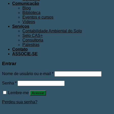
Comunicação
Blog
Biblioteca
Eventos e cursos
Videos
Serviços
Contabilidade Ambiental do Solo
Selo CAS+
Consultoria
Palestras
Contato
ASSOCIE-SE
Entrar
Nome de usuário ou e-mail
*
Senha
*
Lembre-me
Acessar
Perdeu sua senha?