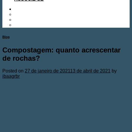
Blog
Compostagem: quanto acrescentar
de rochas?
Posted on
27 de janeiro de 2021
13 de abril de 2021
by
ibaagrbr