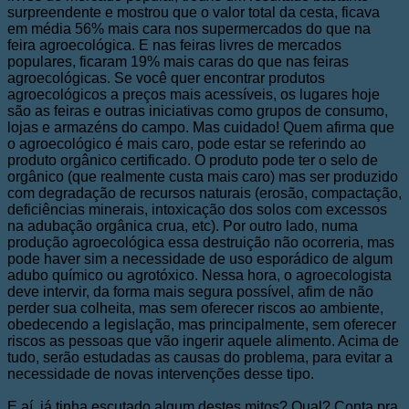
surpreendente e mostrou que o valor total da cesta, ficava
em média 56% mais cara nos supermercados do que na
feira agroecológica. E nas feiras livres de mercados
populares, ficaram 19% mais caras do que nas feiras
agroecológicas. Se você quer encontrar produtos
agroecológicos a preços mais acessíveis, os lugares hoje
são as feiras e outras iniciativas como grupos de consumo,
lojas e armazéns do campo. Mas cuidado! Quem afirma que
o agroecológico é mais caro, pode estar se referindo ao
produto orgânico certificado. O produto pode ter o selo de
orgânico (que realmente custa mais caro) mas ser produzido
com degradação de recursos naturais (erosão, compactação,
deficiências minerais, intoxicação dos solos com excessos
na adubação orgânica crua, etc). Por outro lado, numa
produção agroecológica essa destruição não ocorreria, mas
pode haver sim a necessidade de uso esporádico de algum
adubo químico ou agrotóxico. Nessa hora, o agroecologista
deve intervir, da forma mais segura possível, afim de não
perder sua colheita, mas sem oferecer riscos ao ambiente,
obedecendo a legislação, mas principalmente, sem oferecer
riscos as pessoas que vão ingerir aquele alimento. Acima de
tudo, serão estudadas as causas do problema, para evitar a
necessidade de novas intervenções desse tipo.
E aí, já tinha escutado algum destes mitos? Qual? Conta pra