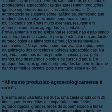
“economias de escala”. Porém, são inúmeros os estudos e
propriedades agroecológicas que apresentam produções
iguais e superiores aos cultivos convencionais. O
agronegócio se sustenta sobre latifúndios, permitindo que
rendimentos monetários muito pequenos, quando
multiplicados por áreas muito extensas, resultem em
retornos econômicos agregados “sustentáveis”.
Provavelmente o custo ambiental (e social) não estão sendo
considerados nesta conta. E por que não falar em produção
agroecológica de alimentos e produção sustentável de
commodities? Na primeira, podemos avançar rapidamente
na aplicação dos conceitos e práticas agroecológicas. Na
segunda, podemos dar os primeiros passos para, pelo
menos, não destruirmos o solo e os cursos d’água. De
qualquer foram, as grandes propriedades também terão que
dar os primeiros passos, pois o mercado está a exigir.
“Alimento produzido agroecologicamente é
caro”.
Em uma pesquisa feita em 2015, uma cesta criada com 20
itens, quando vendidas e comparadas entre feiras
agroecológicas, grandes redes de supermercado e feiras
livres de mercado popular, trouxe um resultado bastante