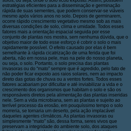
solos, ou seja, onde o solo ficou exposto. Assim, possuem
estratégias eficientes para a disseminação e germinação
rápida de suas sementes, que podem conservar-se viáveis
mesmo após vários anos no solo. Depois de germinarem,
ocorre rápido crescimento vegetativo mesmo sob as mais
diversas condições de solo, clima e umidade. Todos esses
fatores mais a orientação espacial seguida por esse
conjunto de plantas nos mostra, sem nenhuma dúvida, que o
objetivo maior de todo esse esforço é cobrir o solo o mais
rapidamente possível. O efeito causado por elas é bem
semelhante à rápida cicatrização de uma ferida que foi
aberta, não em nossa pele, mas na pele do nosso planeta,
ou seja, o solo. Portanto, o solo precisa das plantas
invasoras ou do “mato” sempre que é agredido, pelo fato de
não poder ficar exposto aos raios solares, nem ao impacto
direto das gotas de chuva ou a ventos fortes. Todos esses
fatores acabariam por dificultar e até inviabilizar a vida e o
crescimento dos organismos que habitam o solo e são os
responsáveis diretos pela alimentação das plantas inseridas
nele. Sem a vida microbiana, sem as plantas e sujeito ao
terrível processo da erosão, em pouquíssimo tempo o solo
morreria, se tornaria um deserto, pela ação implacável
daqueles agentes climáticos. As plantas invasoras ou
simplesmente “mato” são, dessa forma, seres vivos que
preservam a integridade do ambiente solo, dos ataques