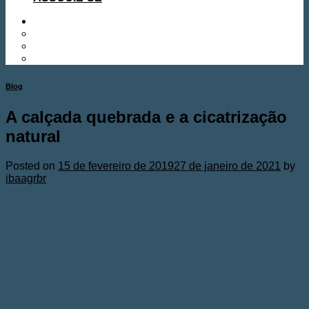
Blog
A calçada quebrada e a cicatrização
natural
Posted on
15 de fevereiro de 2019
27 de janeiro de 2021
by
ibaagrbr