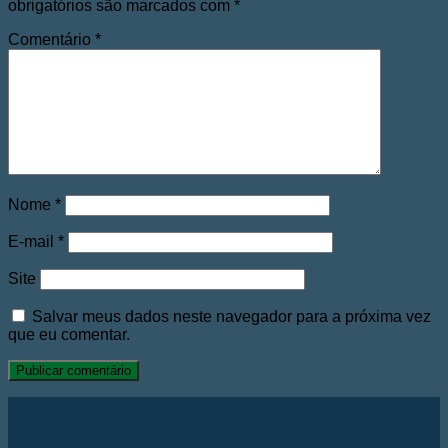
obrigatórios são marcados com
*
Comentário
*
Nome
*
E-mail
*
Site
Salvar meus dados neste navegador para a próxima vez
que eu comentar.