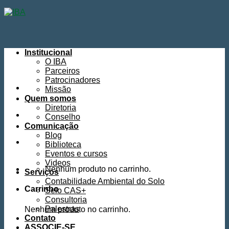
Skip
to
content
Institucional
O IBA
Parceiros
Patrocinadores
Missão
Quem somos
Diretoria
Conselho
Comunicação
Blog
Biblioteca
Eventos e cursos
Videos
Nenhum produto no carrinho.
Serviços
Contabilidade Ambiental do Solo
Carrinho
Selo CAS+
Consultoria
Palestras
Nenhum produto no carrinho.
Contato
ASSOCIE-SE