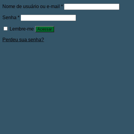
Nome de usuário ou e-mail
*
Senha
*
Lembre-me
Acessar
Perdeu sua senha?