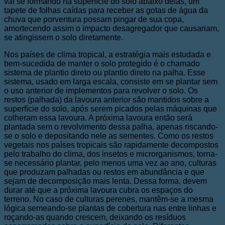
vai se formando na superfície do solo abaixo delas, um
tapete de folhas caídas para receber as gotas de água da
chuva que porventura possam pingar de sua copa,
amortecendo assim o impacto desagregador que causariam,
se atingissem o solo diretamente.
Nos países de clima tropical, a estratégia mais estudada e
bem-sucedida de manter o solo protegido é o chamado
sistema de plantio direto ou plantio direto na palha. Esse
sistema, usado em larga escala, consiste em se plantar sem
o uso anterior de implementos para revolver o solo. Os
restos (palhada) da lavoura anterior são mantidos sobre a
superfície do solo, após serem picados pelas máquinas que
colheram essa lavoura. A próxima lavoura então será
plantada sem o revolvimento dessa palha, apenas riscando-
se o solo e depositando nele as sementes. Como os restos
vegetais nos países tropicais são rapidamente decompostos
pelo trabalho do clima, dos insetos e microrganismos, torna-
se necessário plantar, pelo menos uma vez ao ano, culturas
que produzam palhadas ou restos em abundância e que
sejam de decomposição mais lenta. Dessa forma, devem
durar até que a próxima lavoura cubra os espaços do
terreno. No caso de culturas perenes, mantêm-se a mesma
lógica semeando-se plantas de cobertura nas entre linhas e
roçando-as quando crescem, deixando os resíduos