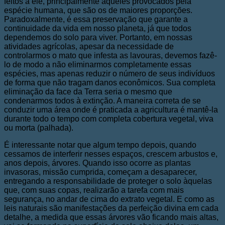
feitos a ele, principalmente aqueles provocados pela
espécie humana, que são os de maiores proporções.
Paradoxalmente, é essa preservação que garante a
continuidade da vida em nosso planeta, já que todos
dependemos do solo para viver. Portanto, em nossas
atividades agrícolas, apesar da necessidade de
controlarmos o mato que infesta as lavouras, devemos fazê-
lo de modo a não eliminarmos completamente essas
espécies, mas apenas reduzir o número de seus indivíduos
de forma que não tragam danos econômicos. Sua completa
eliminação da face da Terra seria o mesmo que
condenarmos todos à extinção. A maneira correta de se
conduzir uma área onde é praticada a agricultura é mantê-la
durante todo o tempo com completa cobertura vegetal, viva
ou morta (palhada).
É interessante notar que algum tempo depois, quando
cessamos de interferir nesses espaços, crescem arbustos e,
anos depois, árvores. Quando isso ocorre as plantas
invasoras, missão cumprida, começam a desaparecer,
entregando a responsabilidade de proteger o solo àquelas
que, com suas copas, realizarão a tarefa com mais
segurança, no andar de cima do extrato vegetal. E como as
leis naturais são manifestações da perfeição divina em cada
detalhe, a medida que essas árvores vão ficando mais altas,