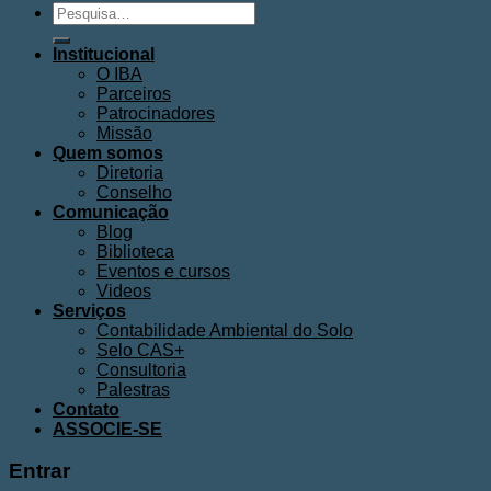
Pesquisar
por:
Institucional
O IBA
Parceiros
Patrocinadores
Missão
Quem somos
Diretoria
Conselho
Comunicação
Blog
Biblioteca
Eventos e cursos
Videos
Serviços
Contabilidade Ambiental do Solo
Selo CAS+
Consultoria
Palestras
Contato
ASSOCIE-SE
Entrar