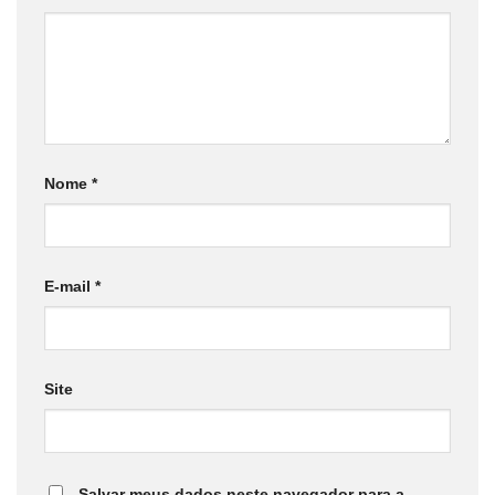
Nome
*
E-mail
*
Site
Salvar meus dados neste navegador para a